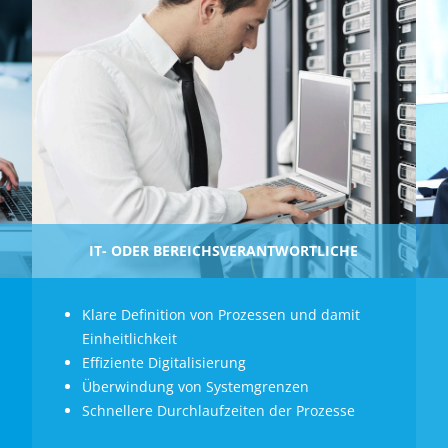
IT- ODER BEREICHSVERANTWORTLICHE
Klare Definition von Prozessen und damit
Einheitlichkeit
Effiziente Digitalisierung
Überwindung von Systemgrenzen
Schnellere Durchlaufzeiten der Prozesse