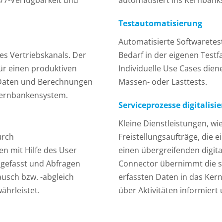
4/7-Verfügbarkeit und
automatisiert ins Kernban
Testautomatisierung
Automatisierte Softwaretest
s Vertriebskanals. Der
Bedarf in der eigenen Test
ür einen produktiven
Individuelle Use Cases die
 Daten und Berechnungen
Massen- oder Lasttests.
 Kernbankensystem.
Serviceprozesse digitalisi
Kleine Dienstleistungen, w
urch
Freistellungsaufträge, die e
n mit Hilfe des User
einen übergreifenden digita
gefasst und Abfragen
Connector übernimmt die s
ausch bzw. -abgleich
erfassten Daten in das Ke
ährleistet.
über Aktivitäten informiert