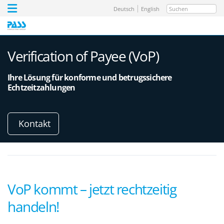
Suchen
Deutsch
English
Verification of Payee (VoP)
Ihre Lösung für konforme und betrugssichere
Echtzeitzahlungen
Kontakt
VoP kommt – jetzt rechtzeitig
handeln!