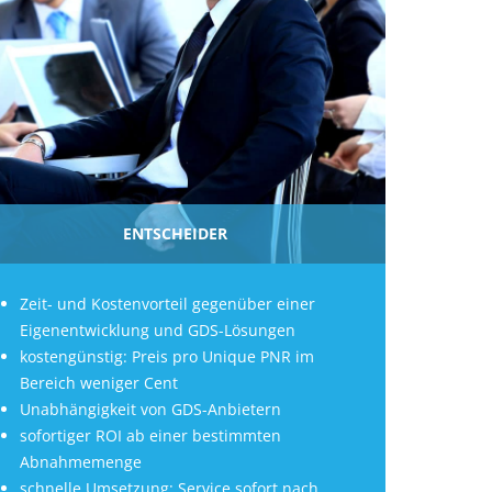
ENTSCHEIDER
Zeit- und Kostenvorteil gegenüber einer
Eigenentwicklung und GDS-Lösungen
kostengünstig: Preis pro Unique PNR im
Bereich weniger Cent
Unabhängigkeit von GDS-Anbietern
sofortiger ROI ab einer bestimmten
Abnahmemenge
schnelle Umsetzung: Service sofort nach