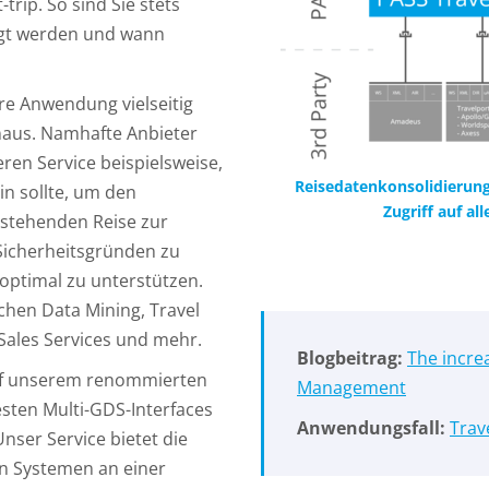
-trip. So sind Sie stets
ugt werden und wann
re Anwendung vielseitig
inaus. Namhafte Anbieter
en Service beispielsweise,
Reisedatenkonsolidierung
in sollte, um den
Zugriff auf a
rstehenden Reise zur
 Sicherheitsgründen zu
optimal zu unterstützen.
chen Data Mining, Travel
 Sales Services und mehr.
Blogbeitrag:
The incre
uf unserem renommierten
Management
esten Multi-GDS-Interfaces
Anwendungsfall:
Trav
nser Service bietet die
n Systemen an einer