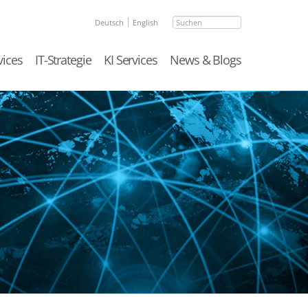
Suchen
Deutsch
English
vices
IT-Strategie
KI Services
News & Blogs