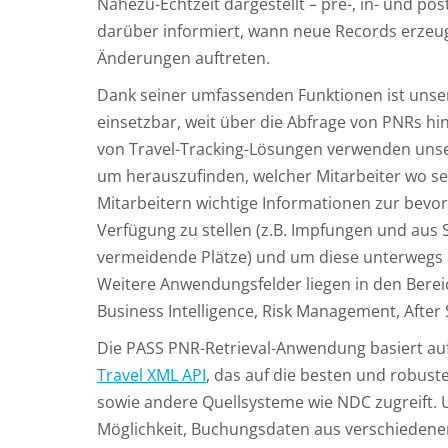
Nahezu-Echtzeit dargestellt – pre-, in- und post
darüber informiert, wann neue Records erze
Änderungen auftreten.
Dank seiner umfassenden Funktionen ist unse
einsetzbar, weit über die Abfrage von PNRs h
von Travel-Tracking-Lösungen verwenden unser
um herauszufinden, welcher Mitarbeiter wo se
Mitarbeitern wichtige Informationen zur bevo
Verfügung zu stellen (z.B. Impfungen und aus
vermeidende Plätze) und um diese unterwegs 
Weitere Anwendungsfelder liegen in den Berei
Business Intelligence, Risk Management, After
Die PASS PNR-Retrieval-Anwendung basiert a
Travel XML API
, das auf die besten und robust
sowie andere Quellsysteme wie NDC zugreift. U
Möglichkeit, Buchungsdaten aus verschiedene