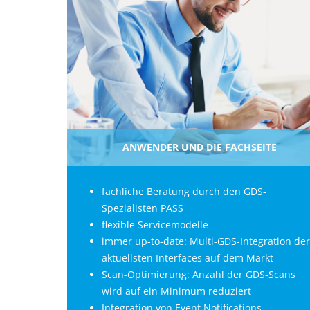
ANWENDER UND DIE FACHSEITE
fachliche Beratung durch den GDS-
Spezialisten PASS
flexible Servicemodelle
immer up-to-date: Multi-GDS-Integration der
aktuellsten Interfaces auf dem Markt
Scan-Optimierung: Anzahl der GDS-Scans
wird auf ein Minimum reduziert
Integration von Event Notifications