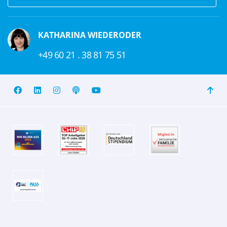
KATHARINA WIEDERODER
+49 60 21 . 38 81 75 51