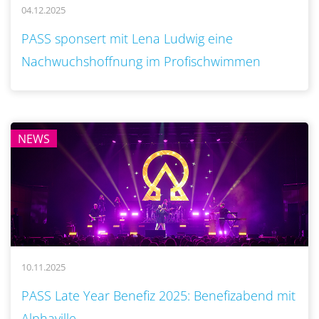
04.12.2025
..
PASS sponsert mit Lena Ludwig eine
Nachwuchshoffnung im Profischwimmen
NEWS
10.11.2025
..
PASS Late Year Benefiz 2025: Benefizabend mit
Alphaville