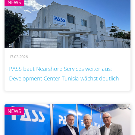
NEWS
17.03.2026
..
PASS baut Nearshore Services weiter aus:
Development Center Tunisia wächst deutlich
NEWS