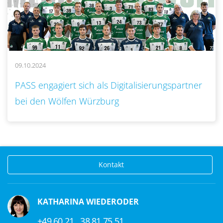
09.10.2024
..
PASS engagiert sich als Digitalisierungspartner
bei den Wölfen Würzburg
Kontakt
KATHARINA WIEDERODER
+49 60 21 . 38 81 75 51