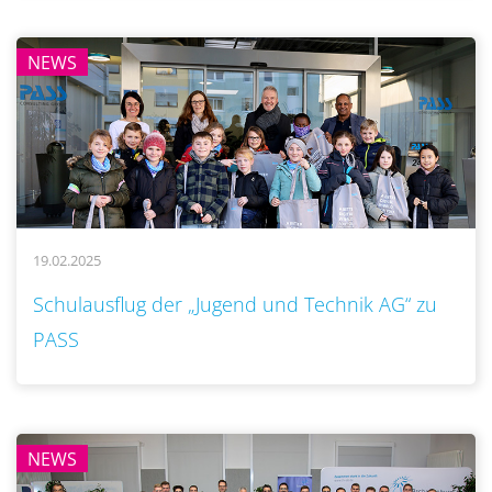
NEWS
19.02.2025
..
Schulausflug der „Jugend und Technik AG“ zu
PASS
NEWS