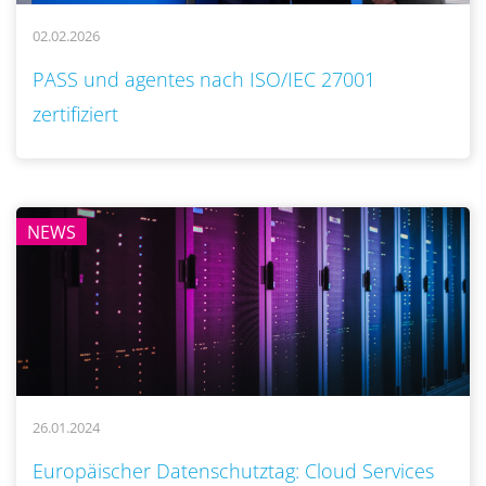
02.02.2026
..
PASS und agentes nach ISO/IEC 27001
zertifiziert
NEWS
26.01.2024
..
Europäischer Datenschutztag: Cloud Services