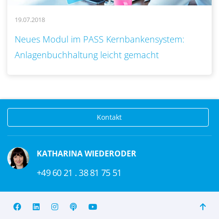
19.07.2018
..
Neues Modul im PASS Kernbankensystem:
Anlagenbuchhaltung leicht gemacht
Kontakt
KATHARINA WIEDERODER
+49 60 21 . 38 81 75 51