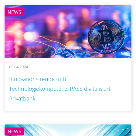
NEWS
09.04.2024
..
Innovationsfreude trifft
Technologiekompetenz: PASS digitalisiert
Privatbank
NEWS