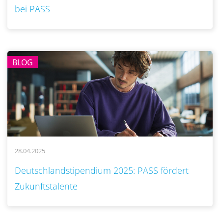
bei PASS
BLOG
28.04.2025
..
Deutschlandstipendium 2025: PASS fördert
Zukunftstalente