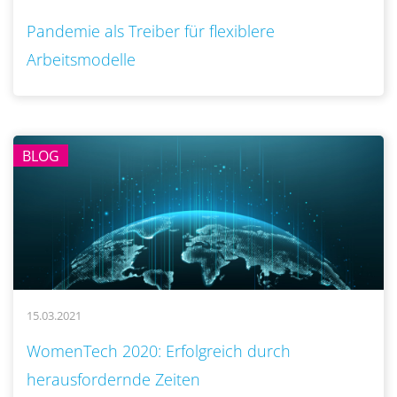
Pandemie als Treiber für flexiblere
Arbeitsmodelle
BLOG
15.03.2021
..
WomenTech 2020: Erfolgreich durch
herausfordernde Zeiten