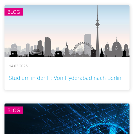
BLOG
14.03.2025
..
Studium in der IT: Von Hyderabad nach Berlin
BLOG