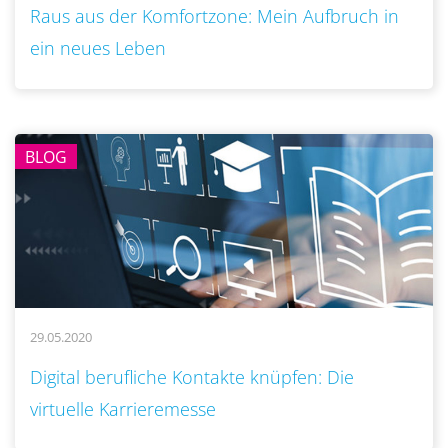
Raus aus der Komfortzone: Mein Aufbruch in
ein neues Leben
BLOG
29.05.2020
..
Digital berufliche Kontakte knüpfen: Die
virtuelle Karrieremesse