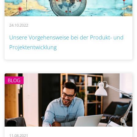
24.10.2022
..
Unsere Vorgehensweise bei der Produkt- und
Projektentwicklung
BLOG
11.08.2021
..