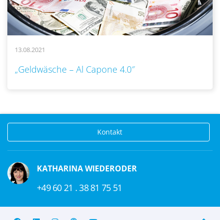
13.08.2021
..
„Geldwäsche – Al Capone 4.0″
Kontakt
KATHARINA WIEDERODER
+49 60 21 . 38 81 75 51