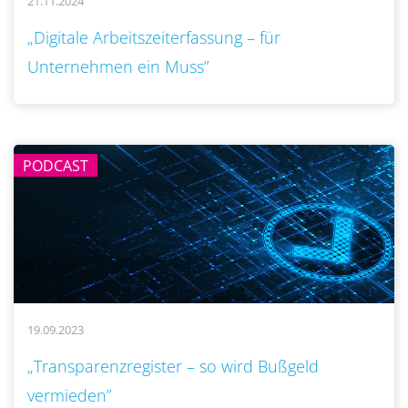
21.11.2024
..
„Digitale Arbeitszeiterfassung – für
Unternehmen ein Muss”
PODCAST
19.09.2023
..
„Transparenzregister – so wird Bußgeld
vermieden”