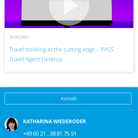
30.09.2021
..
Travel booking at the cutting edge – PASS
Travel Agent Desktop
Kontakt
KATHARINA WIEDERODER
+49 60 21 . 38 81 75 51