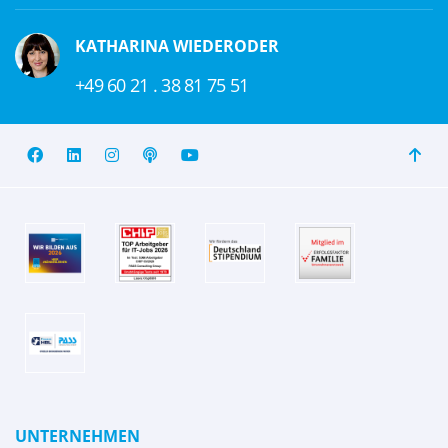
KATHARINA WIEDERODER
+49 60 21 . 38 81 75 51
UNTERNEHMEN