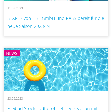
11.08.2023
..
START7 von HBL GmbH und PASS bereit für die
neue Saison 2023/24
NEWS
23.05.2023
..
Freibad Stockstadt eröffnet neue Saison mit