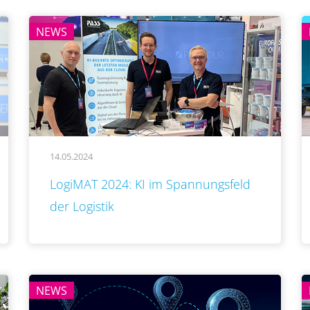
NEWS
14.05.2024
..
LogiMAT 2024: KI im Spannungsfeld
der Logistik
NEWS