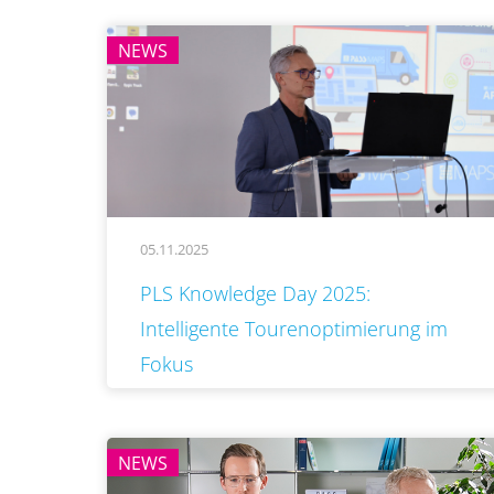
NEWS
05.11.2025
..
PLS Knowledge Day 2025:
Intelligente Tourenoptimierung im
Fokus
NEWS