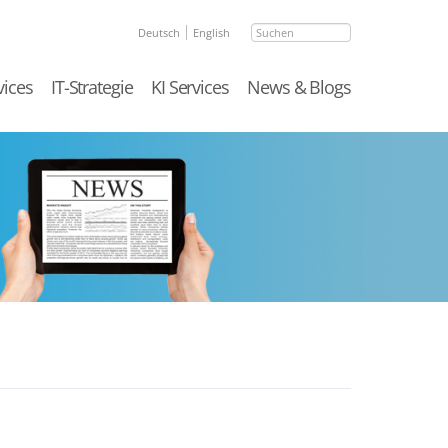
Suchen
Deutsch
English
vices
IT-Strategie
KI Services
News & Blogs