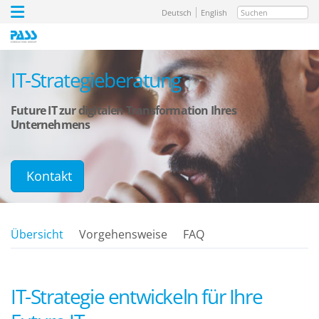
Suchen
Deutsch
English
IT-Strategieberatung
Future IT zur digitalen Transformation Ihres
Unternehmens
Kontakt
Übersicht
Vorgehensweise
FAQ
IT-Strategie entwickeln für Ihre