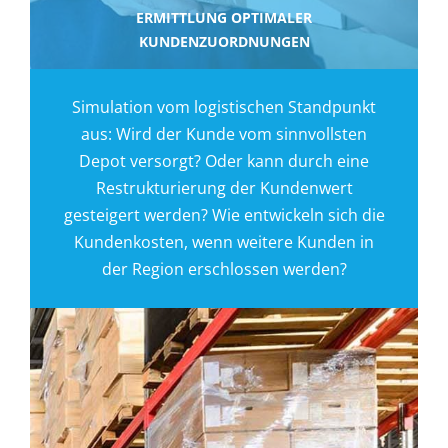
ERMITTLUNG OPTIMALER
KUNDENZUORDNUNGEN
Simulation vom logistischen Standpunkt
aus: Wird der Kunde vom sinnvollsten
Depot versorgt? Oder kann durch eine
Restrukturierung der Kundenwert
gesteigert werden? Wie entwickeln sich die
Kundenkosten, wenn weitere Kunden in
der Region erschlossen werden?