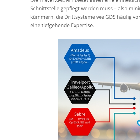
Die Travel XML API bietet Ihnen eine einheitlic
Schnittstelle gepflegt werden muss – also mi
kümmern, die Drittsysteme wie GDS häufig vorn
eine tiefgehende Expertise.